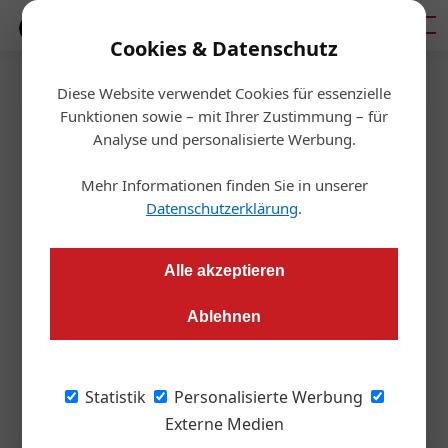
Mediadaten
Cookies & Datenschutz
Diese Website verwendet Cookies für essenzielle
Startseite
/
Aktuelles
Funktionen sowie – mit Ihrer Zustimmung – für
Entwicklung
Analyse und personalisierte Werbung.
Wohnungsneubau in Europa
Mehr Informationen finden Sie in unserer
auf dem Tiefpunkt
Datenschutzerklärung
.
Redaktion OIZ
14.02.2025, 09:15 Uhr
Alle akzeptieren
Ablehnen
Prognosen der Forschergruppe Euroconstruct, der das ifo
Institut angehört, zeigen die Lage u.a. am fertiggestellten
Wohnungsmarkt.
Statistik
Personalisierte Werbung
Externe Medien