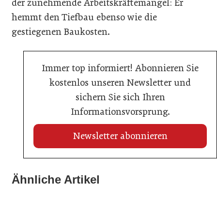
der zunehmende Arbeitskräftemangel: Er
hemmt den Tiefbau ebenso wie die
gestiegenen Baukosten.
Immer top informiert! Abonnieren Sie
kostenlos unseren Newsletter und
sichern Sie sich Ihren
Informationsvorsprung.
Newsletter abonnieren
Ähnliche Artikel
13. Juli 2026
13. Juli 2026
Regulierung auf Kosten der Branche
13. Juli 2026
Ein entscheidender Sommer
Auf der Wartebank