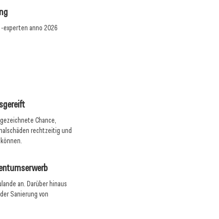
ung
 -experten anno 2026
025
09. Dezember 2025
ündet „Bau-Turbo“
„Die Grundstimmung ist positiv“
Aktuelles
sgereift
usgezeichnete Chance,
analschäden rechtzeitig und
 können.
gentumserwerb
ulande an. Darüber hinaus
 der Sanierung von