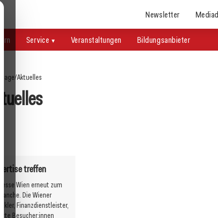
Newsletter
Mediad
uern
Service
Veranstaltungen
Bildungsanbieter
page
/
Aktuelles
tuelles
29. April 2026
ds 2026: ÖFV zeichnet
Wo der Mietzins steigt, tritt die
artner aus
Tradition zurück
Aktuelles
rtise treffen
 Messe Wien erneut zum
branche. Die Wiener
kler, Finanzdienstleister,
ierte Besucher:innen