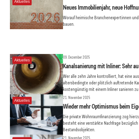
Aktuelles
Neues Immobilienjahr, neue Hoffn
09. Dezember 2025
Worauf heimische Branchenexpertinnen und
Bis zu hundert Anfragen pro
09. Dezember 2
bauen.
Mietwohnung
Deutschland z
Aktuelles
Aktuelles
09. Dezember 2025
Aktuelles
Kanalsanierung mit Inliner: Sehr au
Wer alle zehn Jahre kontrolliert, hat eine a
altersbedingte oder plötzlich auftretende K
kostengünstig mit einem Inliner sanieren zu
21. November 2025
Aktuelles
Wieder mehr Optimismus beim Ei
Die private Wohnraumfinanzierung zog hierz
besteht eine verstärkte Nachfrage bezüglich
Bestandsobjekten.
21. November 2025