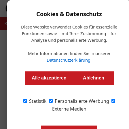
Cookies & Datenschutz
Bauträger
Makler
Verwalter
Projekte
Recht & Ste
Diese Website verwendet Cookies für essenzielle
Funktionen sowie – mit Ihrer Zustimmung – für
Analyse und personalisierte Werbung.
Home
Mehr Informationen finden Sie in unserer
28. Mai 2026
Ak
Datenschutzerklärung
.
Franchise Awar
13. Juli 2026
Regulierung auf Kosten der Branche
Systeme und P
Alle akzeptieren
Ablehnen
Aktuelles
Aktuelles
Werbung
Wo Wohnträume auf Immobilienexpe
Statistik
Personalisierte Werbung
Externe Medien
Am 13. und 14. März 2027 wird die VIECON
Treffpunkt der österreichischen Immobilien
Immobilien Messe (WIM) bringt Bauträger, Ma
Investoren und mehr als 5.000 kaufinteress