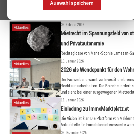
Auswahl speichern
zusammen.
09. Februar 2026
Aktuelles
Mietrecht im Spannungsfeld von sta
und Privatautonomie
Rechtsglosse von Marie-Sophie Lamezan-Sal
13. Januar 2026
Aktuelles
2026 als Wendepunkt für den Wo
Der Fachverband warnt vor Investitionsbrem
Rechtsunsicherheiten. Die Branche fordert
und sieht bei einer ausgewogenen Mietrech
12. Januar 2026
Aktuelles
Einladung zu ImmoMarktplatz.at
Die Vision ist klar: Die Plattform von Maklern 
Anlaufstelle für Immobilieninteressierte wer
09. Dezember 2025