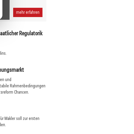
mehr erfahren
atlicher Regulatorik
ins.
hnungsmarkt
sen und
 stabile Rahmenbedingungen
tsreform Chancen.
für Makler soll zur ersten
den.