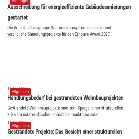
Bauträger
Ausschreibung für energieeffiziente Gebäudesanierungen
gestartet
Die Arge Qualitätsgruppe Wärmedämmsysteme sucht erneut
15. Juni 2026
vorbildliche Sanierungsprojekte für den Ethouse Award 2027.
Verbände fordern Reform des Mietrechts für mehr
15. Juni 2026
Sanierungen im Gebäudebestand
15. Juni 2026
Niederösterreichische Zahlen und Reformrufe
Gesprächsstoff über „The Next Normal“
Bauträger
Allgemein
Allgemein
11. Mai 2026
Allgemein
Handlungsbedarf bei gestrandeten Wohnbauprojekten
Gestrandete Wohnbauprojekte sind zum Spiegel einer strukturellen
Krise am österreichischen Immobilienmarkt geworden.
11. Mai 2026
Allgemein
Gestrandete Projekte: Das Gesicht einer strukturellen