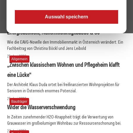
kaufinteressierte Besucher:innen zusammen.
mehr erfahren
Auswahl speichern
13. Juli 2026
Allgemein
Energieausweis, Nullemissionsgebäude & Co
Wie die EAVG-Novelle den Immobilienmarkt in Österreich verändert. Ein
Fachbeitrag von Christina Böckl und Jens Leibold
25. Juni 2026
Allgemein
„Zwischen klassischem Wohnen und Pflegeheim klafft
eine Lücke“
Der Architekt Klaus Duda ortet bei freifinanzierten Wohnprojekten für
Senioren in Österreich enormes Potenzial.
25. Juni 2026
Bauträger
Wider die Wasserverschwendung
In Zeiten zunehmender H2O-Knappheit trägt die Verwertung von
Grauwasser im großvolumigen Wohnbau zur Ressourcenschonung bei.
23. Juni 2026