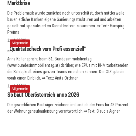
Marktkrise
Die Problematik wurde zunächst noch unterschätzt, doch mittlerweile
bauen etliche Banken eigene Sanierungsstrukturen auf und arbeiten
gezielt mit spezialisierten Dienstleistern zusammen. ⇒Text: Hansjörg
Preims
11. Mai 2026
Allgemein
„Qualitätscheck vom Profi essenziell“
Anna Kofler spricht beim 51. Bundesimmobilientag
(www.bundesimmobilientag.at) darüber, wie EPUs mit KI-Mitarbeitenden
die Schlagkraft eines ganzen Teams erreichen können. Der OIZ gab sie
vorab einen Einblick. ⇒Text: Anita Orthner
11. Mai 2026
Allgemein
So baut Oberösterreich anno 2026
Die gewerblichen Bauträger zeichnen im Land ob der Enns für 48 Prozent
der Wohnungsneubauleistung verantwortlich.⇒Text: Claudia Aigner