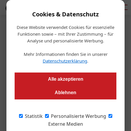
Mediadaten
Cookies & Datenschutz
Diese Website verwendet Cookies für essenzielle
Homepage
/
Bauträger
Funktionen sowie – mit Ihrer Zustimmung – für
Bauträger
Analyse und personalisierte Werbung.
30. Juli 2026
13. Juli 2026
Klimaresilientes Bauen und Naturgefahrenmanagement
Mehr Informationen finden Sie in unserer
13. Juli 2026
Ein entscheidender Sommer
Datenschutzerklärung
.
Auf der Wartebank
Allgemein
Allgemein
Alle akzeptieren
Allgemein
Werbung
Ablehnen
Wo Wohnträume auf Immobilienexpertise treffen
Am 13. und 14. März 2027 wird die VIECON Messe Wien erneut
zum Treffpunkt der österreichischen Immobilienbranche. Die
Statistik
Personalisierte Werbung
Wiener Immobilien Messe (WIM) bringt Bauträger, Makler,
Externe Medien
Finanzdienstleister, Investoren und mehr als 5.000