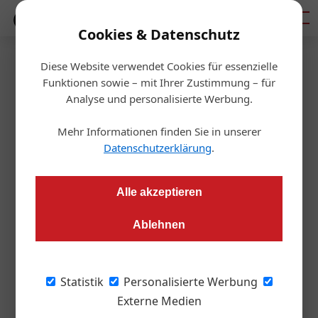
Mediadaten
Cookies & Datenschutz
Diese Website verwendet Cookies für essenzielle
Startseite
/
Bauträger
Funktionen sowie – mit Ihrer Zustimmung – für
Wider die
Analyse und personalisierte Werbung.
Wasserverschwendung
Mehr Informationen finden Sie in unserer
Datenschutzerklärung
.
Anita Orthner
25.06.2026, 12:44 Uhr
Alle akzeptieren
In Zeiten zunehmender H2O-Knappheit trägt die Verwertung
Ablehnen
von Grauwasser im großvolumigen Wohnbau
zur Ressourcenschonung bei. Überdies erhöht sie die
Gebäuderendite.
Statistik
Personalisierte Werbung
Externe Medien