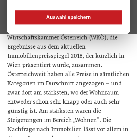
zwar zu sehen, aber erst in weiterer Ferne“,
fasste Georg Edlauer, Obmann des
Auswahl speichern
Fachverbandes der Immobilien- und
Vermögenstreuhänder in der
Wirtschaftskammer Österreich (WKÖ), die
Ergebnisse aus dem aktuellen
Immobilienpreisspiegel 2018, der kürzlich in
Wien präsentiert wurde, zusammen.
Österreichweit haben alle Preise in sämtlichen
Kategorien im Durschnitt angezogen – und
zwar dort am stärksten, wo der Wohnraum
entweder schon sehr knapp oder auch sehr
günstig ist. Am stärksten waren die
Steigerungen im Bereich „Wohnen“. Die
Nachfrage nach Immobilien lässt vor allem in