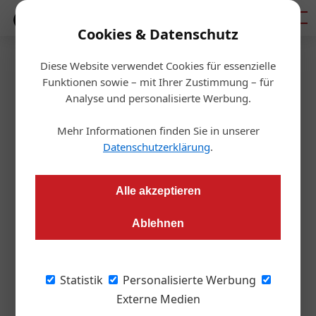
Mediadaten
Cookies & Datenschutz
Diese Website verwendet Cookies für essenzielle
Startseite
/
Allgemein
Funktionen sowie – mit Ihrer Zustimmung – für
WKÖ präsentiert
Analyse und personalisierte Werbung.
Immobilienpreisspiegel 2018
Mehr Informationen finden Sie in unserer
Datenschutzerklärung
.
Redaktion
06.06.2018, 12:31 Uhr
Alle akzeptieren
Die Immobilienpreise ziehen weiterhin an. Georg Edlauer und
Ablehnen
Reinhold Lexer informieren über aktuelle Entwicklungen und
Trends der Branche.
Statistik
Personalisierte Werbung
„Ein Ende der Fahnenstange der Preise ist
Externe Medien