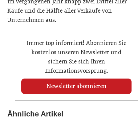
im vergangenen Jahr knapp zwei Drittel aller
Käufe und die Hälfte aller Verkäufe von
Unternehmen aus.
Immer top informiert! Abonnieren Sie
kostenlos unseren Newsletter und
sichern Sie sich Ihren
Informationsvorsprung.
Newsletter abonnieren
13. Juli 2026
Ähnliche Artikel
13. Juli 2026
Honorareingriffe bei Immobilienmaklern auf dem
Regulierung auf Kosten der Branche
13. Juli 2026
Prüfstand
Ein entscheidender Sommer