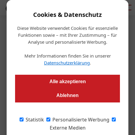
Mediadaten
Cookies & Datenschutz
Diese Website verwendet Cookies für essenzielle
Startseite
/
Allgemein
Funktionen sowie – mit Ihrer Zustimmung – für
„Qualitätscheck vom Profi
Analyse und personalisierte Werbung.
essenziell“
Mehr Informationen finden Sie in unserer
Datenschutzerklärung
.
Anita Orthner
11.05.2026, 05:22 Uhr
Alle akzeptieren
Anna Kofler spricht beim 51. Bundesimmobilientag
Ablehnen
(www.bundesimmobilientag.at) darüber, wie EPUs mit KI-
Mitarbeitenden die Schlagkraft eines ganzen Teams
erreichen können. Der OIZ gab sie vorab einen Einblick.
Statistik
Personalisierte Werbung
Externe Medien