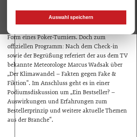
Bundestag der Immobilienwirtschaft über die
Bühne – und zwar in Kärnten, konkret im
Auswahl speichern
Casino Velden. Besser gesagt erfolgt der
Auftakt bereits am 20. September 2023 in
Form eines Poker-Turniers. Doch zum
offiziellen Programm: Nach dem Check-in
sowie der Begrüßung referiert der aus dem TV
bekannte Meteorologe Marcus Wadsak über
„Der Klimawandel – Fakten gegen Fake &
Fiktion“. Im Anschluss geht es in einer
Podiumsdiskussion um „Ein Bestseller? –
Auswirkungen und Erfahrungen zum
Bestellerprinzip und weitere aktuelle Themen
aus der Branche“.