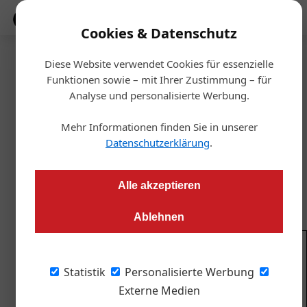
Mediadaten
Cookies & Datenschutz
Diese Website verwendet Cookies für essenzielle
Startseite
/
Allgemein
Funktionen sowie – mit Ihrer Zustimmung – für
Bundestag in Kärnten
Analyse und personalisierte Werbung.
Mehr Informationen finden Sie in unserer
Redaktion OIZ
07.04.2023, 21:43 Uhr
Datenschutzerklärung
.
Der 48. Bundestag der Immobilienwirtschaft findet am 21.
Alle akzeptieren
und 22. September 2023 in Velden statt.
Ablehnen
© Casinos Austria
Statistik
Personalisierte Werbung
Am 21. und 22. September 2023 geht der 48.
Externe Medien