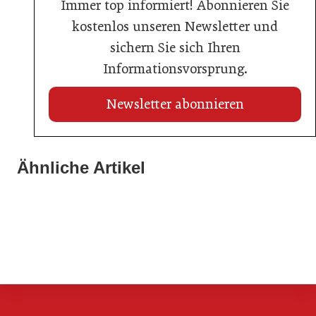
Immer top informiert! Abonnieren Sie
kostenlos unseren Newsletter und
sichern Sie sich Ihren
Informationsvorsprung.
Newsletter abonnieren
13. Juli 2026
Ähnliche Artikel
13. Juli 2026
Honorareingriffe bei Immobilienmaklern auf dem
Regulierung auf Kosten der Branche
13. Juli 2026
Prüfstand
Ein entscheidender Sommer
Aktuelles
Allgemein
Allgemein