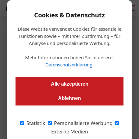
Mediadaten
Cookies & Datenschutz
Diese Website verwendet Cookies für essenzielle
Startseite
/
Aktuelles
Funktionen sowie – mit Ihrer Zustimmung – für
Wien ist die Mieterstadt
Analyse und personalisierte Werbung.
Europas
Mehr Informationen finden Sie in unserer
Datenschutzerklärung
.
Redaktion
02.10.2018, 14:23 Uhr
Alle akzeptieren
In keiner anderen europäischen Stadt wird so viel gemietet
Ablehnen
wie in Wien: Österreichs Hauptstadt ist laut aktuellem
Deloitte Property Index führend beim Anteil der
Mietwohnungen am Gesamtwohnungsmarkt.
Statistik
Personalisierte Werbung
Externe Medien
Zum siebten Mal hat das