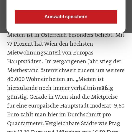
Beratungsunternehmen Deloitte in einer
Studie die Situation am europäischen
Auswahl speichern
Immobilienmarkt analysiert. Dabei zeigt sich:
Mieten ist in Österreich besonders beliebt. Mit
77 Prozent hat Wien den höchsten
Mietwohnungsanteil von Europas
Hauptstädten. Im vergangenen Jahr stieg der
Mietbestand österreichweit zudem um weitere
40.000 Wohneinheiten an. „Mieten ist
hierzulande noch immer verhältnismäßig
günstig. Gerade in Wien sind die Mietpreise
für eine europäische Hauptstadt moderat: 9,60
Euro zahlt man hier im Durchschnitt pro
Quadratmeter. Vergleichbare Städte wie Prag