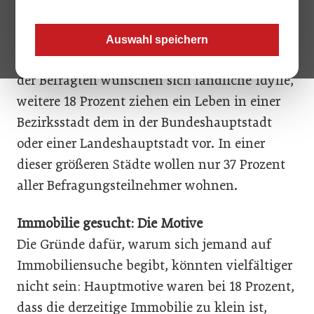
Österreicherinnen und Österreicher wollen,
ginge es nur nach ihren Wünschen, auch 2015
Auswahl speichern
am liebsten auf dem Land leben: 45 Prozent
der Befragten wünschen sich ländliche Idylle,
weitere 18 Prozent ziehen ein Leben in einer
Bezirksstadt dem in der Bundeshauptstadt
oder einer Landeshauptstadt vor. In einer
dieser größeren Städte wollen nur 37 Prozent
aller Befragungsteilnehmer wohnen.
Immobilie gesucht: Die Motive
Die Gründe dafür, warum sich jemand auf
Immobiliensuche begibt, könnten vielfältiger
nicht sein: Hauptmotive waren bei 18 Prozent,
dass die derzeitige Immobilie zu klein ist,