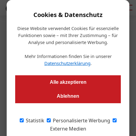
Mediadaten
Cookies & Datenschutz
Diese Website verwendet Cookies für essenzielle
Startseite
/
Aktuelles
Funktionen sowie – mit Ihrer Zustimmung – für
Wie die Österreicher wohnen
Analyse und personalisierte Werbung.
wollen
Mehr Informationen finden Sie in unserer
Datenschutzerklärung
.
Redaktion
09.07.2015, 10:35 Uhr
Alle akzeptieren
Die Idylle auf dem Land beschert den Österreichern
Ablehnen
offensichtlich das größte ­Wohnglück. Aber auch pulsierende
Städte stehen in der Gunst ganz oben auf der Liste, so die ­
Ergebnisse einer aktuellen Befragung von s Real und
Statistik
Personalisierte Werbung
Wohnnet.
Externe Medien