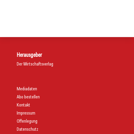
Partner aus
Wo der Mietzins steigt, tritt die Tradition zurück
Aktuelles
Aktuelles
Aktuelles
Herausgeber
Der Wirtschaftsverlag
Mediadaten
Abo bestellen
Kontakt
Impressum
Offenlegung
Datenschutz