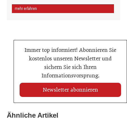
mehr erfahren
Immer top informiert! Abonnieren Sie
kostenlos unseren Newsletter und
sichern Sie sich Ihren
Informationsvorsprung.
Newsletter abonnieren
28. Mai 2026
Ähnliche Artikel
13. Juli 2026
Franchise Awards 2026: ÖFV zeichnet Systeme und
Regulierung auf Kosten der Branche
29. April 2026