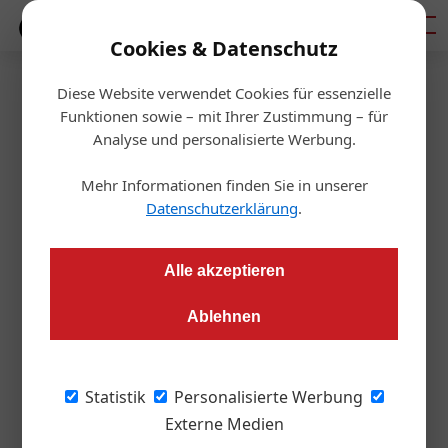
Mediadaten
Cookies & Datenschutz
Diese Website verwendet Cookies für essenzielle
Startseite
/
Aktuelles
Funktionen sowie – mit Ihrer Zustimmung – für
Studentenwohnheime:
Analyse und personalisierte Werbung.
Österreichischer Markt
Mehr Informationen finden Sie in unserer
Datenschutzerklärung
.
besonders dynamisch
Alle akzeptieren
Redaktion
27.11.2018, 14:52 Uhr
Ablehnen
Während der letzten fünf Jahre entwickelte sich ein
Immobiliensegment, zu dem man oft den Satz hört: „Hätte es
Statistik
Personalisierte Werbung
doch damals so etwas gegeben“. Die Rede ist vom
Externe Medien
sogenannten „Student Housing“. Es handelt sich um einen