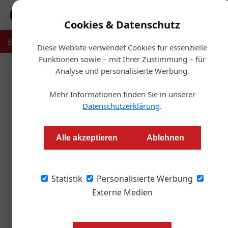
Cookies & Datenschutz
Bauträger
Makler
Verwalter
Projekte
Recht & Ste
Diese Website verwendet Cookies für essenzielle
Funktionen sowie – mit Ihrer Zustimmung – für
Analyse und personalisierte Werbung.
Start
Mehr Informationen finden Sie in unserer
Neue Formulare und Textb
Datenschutzerklärung
.
Redaktion OIZ
Alle akzeptieren
Ablehnen
Ein Fachbeitrag von Anton Holzapfel, Geschäf
Statistik
Personalisierte Werbung
Externe Medien
© ÖVI
© Pi