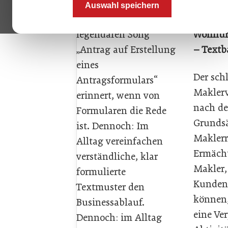
Wer fühlt sich nicht
Alleinv
Auswahl speichern
an Reinhard Meys
trag mi
legendären Song
Wohnun
„Antrag auf Erstellung
– Textb
eines
Der sch
Antragsformulars“
Maklerv
erinnert, wenn von
nach de
Formularen die Rede
Grundsä
ist. Dennoch: Im
Maklerr
Alltag vereinfachen
Ermächt
verständliche, klar
Makler,
formulierte
Kunden 
Textmuster den
können,
Businessablauf.
eine Ve
Dennoch: im Alltag