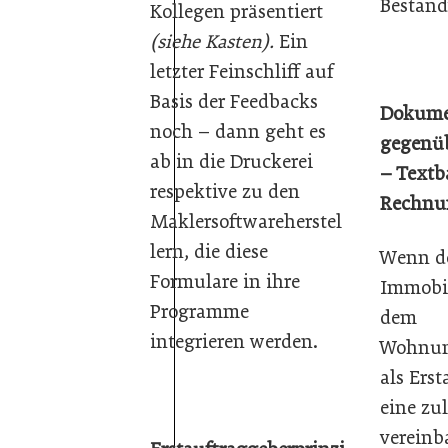
Bestand
Kollegen präsentiert
(siehe Kasten).
Ein
letzter Feinschliff auf
Basis der Feedbacks
Dokume
noch – dann geht es
gegenüb
ab in die Druckerei
– Textb
respektive zu den
Rechnu
Maklersoftwareherstel
lern, die diese
Wenn d
Formulare in ihre
Immobi
Programme
dem
integrieren werden.
Wohnun
als Ers
eine zu
vereinb