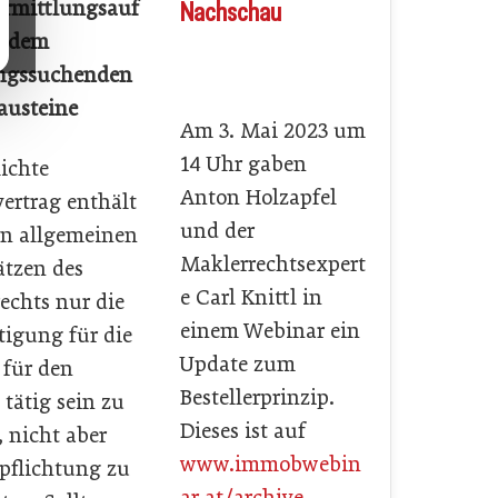
Nachschau
ermittlungsauf
t dem
gssuchenden
austeine
Am 3. Mai 2023 um
14 Uhr gaben
lichte
Anton Holzapfel
ertrag enthält
und der
n allgemeinen
Maklerrechtsexpert
tzen des
e Carl Knittl in
echts nur die
einem Webinar ein
igung für die
Update zum
 für den
Bestellerprinzip.
tätig sein zu
Dieses ist auf
 nicht aber
www.immobwebin
rpflichtung zu
ar.at/archive