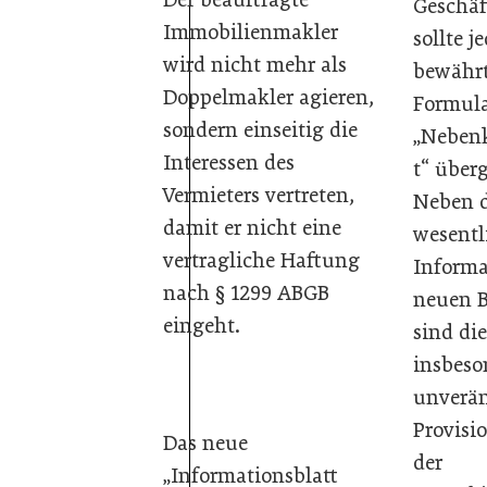
Geschäf
Immobilienmakler
sollte j
wird nicht mehr als
bewähr
Doppelmakler agieren,
Formul
sondern einseitig die
„Nebenk
Interessen des
t“ über
Vermieters vertreten,
Neben 
damit er nicht eine
wesentl
vertragliche Haftung
Inform
nach § 1299 ABGB
neuen B
eingeht.
sind di
insbeso
unverä
Provisi
Das neue
der
„Informationsblatt