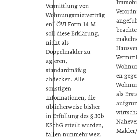
Immobi
Vermittlung von
Verord
Wohnungsmietverträg
angefüh
en“ ÖVI Form 14 M
beachten
soll diese Erklärung,
makeln
nicht als
Hausver
Doppelmakler zu
Vermitt
agieren,
Wohnun
standardmäßig
en geg
abdecken. Alle
Wohnun
sonstigen
als Ers
Informationen, die
aufgrun
üblicherweise bisher
wirtsch
in Erfüllung des § 30b
Nahever
KSchG erteilt wurden,
Makler/
fallen nunmehr weg.