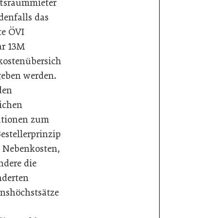
tsraummieter
edenfalls das
te ÖVI
ar 13M
ostenübersich
geben werden.
den
ichen
ationen zum
estellerprinzip
e Nebenkosten,
ndere die
nderten
onshöchstsätze