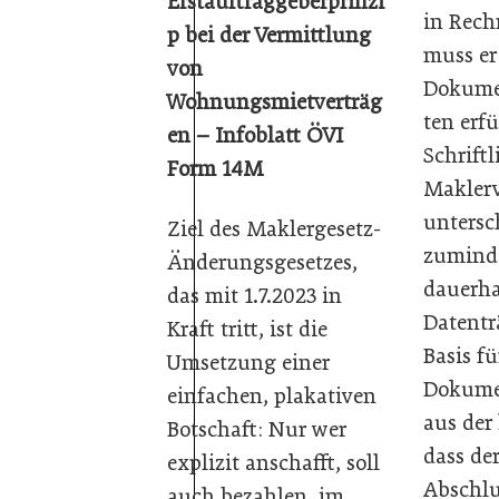
Erstauftraggeberprinzi
in Rech
p bei der Vermittlung
muss er
von
Dokumen
Wohnungsmietverträg
ten erfü
en – Infoblatt ÖVI
Schriftl
Form 14M
Maklerv
untersch
Ziel des Maklergesetz-
zuminde
Änderungsgesetzes,
dauerh
das mit 1.7.2023 in
Datenträ
Kraft tritt, ist die
Basis fü
Umsetzung einer
Dokumen
einfachen, plakativen
aus der
Botschaft: Nur wer
dass de
explizit anschafft, soll
Abschlu
auch bezahlen, im