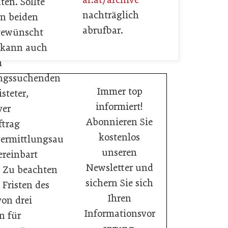
ten. Sollte
nachträglich
on beiden
abrufbar.
gewünscht
o kann auch
m
gssuchenden
Immer top
isteter,
informiert!
ver
Abonnieren Sie
ftrag
kostenlos
vermittlungsau
unseren
ereinbart
Newsletter und
 Zu beachten
sichern Sie sich
 Fristen des
Ihren
on drei
Informationsvor
n für