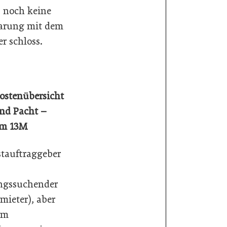
s noch keine
arung mit dem
r schloss.
stenübersicht
nd Pacht –
rm 13M
tauftraggeber
gssuchender
mieter), aber
em