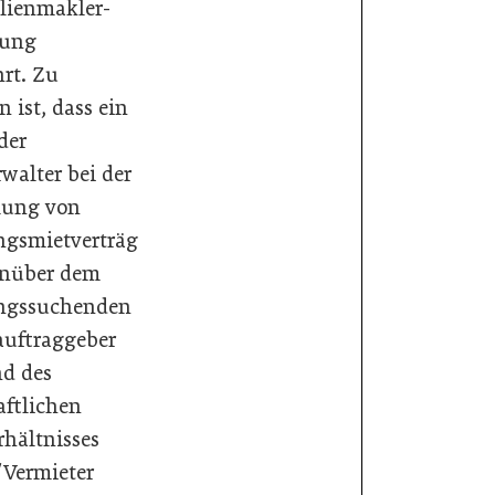
lienmakler-
nung
rt. Zu
 ist, dass ein
der
walter bei der
lung von
gsmietverträg
enüber dem
gssuchenden
tauftraggeber
d des
aftlichen
hältnisses
Vermieter