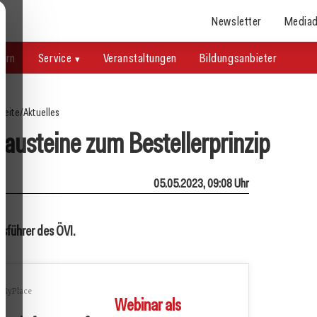
Newsletter
Mediad
uern
Service
Veranstaltungen
Bildungsanbieter
seite
/
Aktuelles
austeine zum Bestellerprinzip
05.05.2023, 09:08 Uhr
tsführer des ÖVI.
cMyPlace
Webinar als