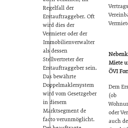
Vertrag
Regelfall der
Vereinb
Erstauftraggeber. Oft
Vermiete
wird dies der
Vermieter oder der
Immobilienverwalter
als dessen
Nebenko
Stellvertreter der
Miete u
Erstauftraggeber sein.
ÖVI Fo
Das bewährte
Doppelmaklersystem
Dem Ers
wird vom Gesetzgeber
(ob
in diesem
Wohnun
Marktsegment de
oder Ver
facto verunmöglicht.
auch d
Der beauftragte