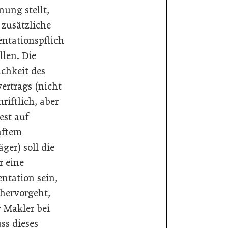
nung stellt,
 zusätzliche
tationspflich
llen. Die
ichkeit des
ertrags (nicht
riftlich, aber
st auf
aftem
ger) soll die
r eine
tation sein,
 hervorgeht,
r Makler bei
ss dieses