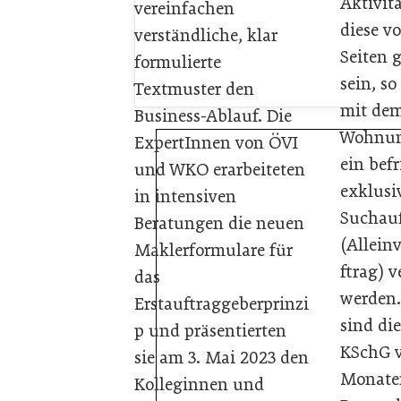
Aktivitä
vereinfachen
diese v
verständliche, klar
Seiten 
formulierte
sein, s
Textmuster den
mit de
Business-Ablauf. Die
Wohnun
ExpertInnen von ÖVI
ein befr
und WKO erarbeiteten
exklusi
in intensiven
Suchau
Beratungen die neuen
(Allein
Maklerformulare für
ftrag) v
das
werden.
Erstauftraggeberprinzi
sind die
p und präsentierten
KSchG v
sie am 3. Mai 2023 den
Monate
Kolleginnen und