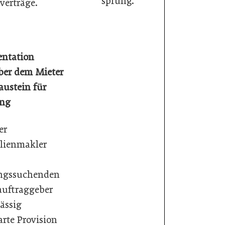
sprung.
verträge.
ntation
er dem Mieter
austein für
ng
er
lienmakler
gssuchenden
tauftraggeber
lässig
arte Provision