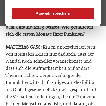
OIZ: Seit September 2021 sind Sie Präsident
von Fiabci Austria. Somit starteten Sie
Auswahl speichern
während der Covid-19-Krise und sind nun mit
dem Ukraine-Krieg befasst. Wie gestalteten
sich die ersten Monate Ihrer Funktion?
MATTHIAS GASS:
Krisen unterscheiden sich
von normalen Zeiten nur dadurch, dass der
Wandel noch schneller voranschreitet und
dass sich die Aufmerksamkeit auf andere
Themen richtet. Corona verlangte der
Immobilienwirtschaft einiges an Flexibilität
ab. Global gesehen blicken wir gespannt auf
die Verhaltensänderungen, die die Pandemie
bei den Menschen auslöste, und darauf, ob