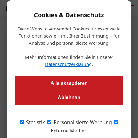
Mediadaten
Cookies & Datenschutz
Diese Website verwendet Cookies für essenzielle
Startseite
/
Aktuelles
Funktionen sowie – mit Ihrer Zustimmung – für
„Das wird eine
Analyse und personalisierte Werbung.
Monsteraufgabe“
Mehr Informationen finden Sie in unserer
Datenschutzerklärung
.
Redaktion OIZ
08.04.2022, 11:36 Uhr
Alle akzeptieren
Die Abhängigkeit von russischen Erdgasimporten trifft die
Ablehnen
heimische Immobilienwirtschaft mehrfach, gibt Matthias
Gass, Präsident von Fiabci Austria, zu bedenken.
Umrüstungen auf andere Primärenergieträger in den
Statistik
Personalisierte Werbung
Heizungssystemen sind dringend nötig.
Externe Medien