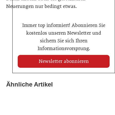
Neuerungen nur bedingt etwas.
Immer top informiert! Abonnieren Sie
kostenlos unseren Newsletter und
sichern Sie sich Ihren
Informationsvorsprung.
Newsletter abonnieren
Ähnliche Artikel
20. Juli 2026
14. Juli 2026
Pocket House digitalisiert Gemeinschaftsräume
13. Juli 2026
Zehn Jahre Massiv! Inside: Impulse für den Bau
Neue Normensammlung für Trinkwasserhygiene
Service
Service