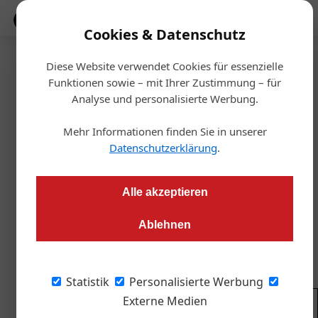
Mediadaten
Cookies & Datenschutz
Diese Website verwendet Cookies für essenzielle
Startseite
/
Aktuelles
Funktionen sowie – mit Ihrer Zustimmung – für
Bäume & Immobilien – eine
Analyse und personalisierte Werbung.
nicht friktionsfreie Beziehung
Mehr Informationen finden Sie in unserer
Datenschutzerklärung
.
Redaktion OIZ
06.03.2024, 08:37 Uhr
Alle akzeptieren
Neue Haftungsregeln sollen sogenannte „Angstschnitte“
Ablehnen
künftig bundesweit verhindern. Derweil wurde in Wien das
Baumschutzgesetz novelliert.
Statistik
Personalisierte Werbung
Externe Medien
© WKO