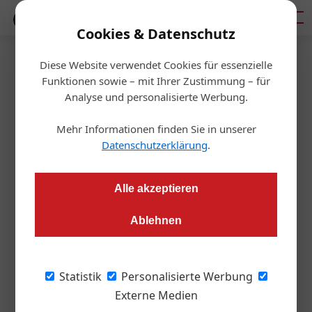
Mediadaten
Cookies & Datenschutz
Diese Website verwendet Cookies für essenzielle
Startseite
/
Aktuelles
Funktionen sowie – mit Ihrer Zustimmung – für
Änderungen im Mietrecht
Analyse und personalisierte Werbung.
dringend nötig
Mehr Informationen finden Sie in unserer
Datenschutzerklärung
.
Redaktion
09.12.2020, 08:52 Uhr
Alle akzeptieren
Laut Experten muss auch eine sozialliberale Wiener
Ablehnen
Stadtregierung Mietrechtsreformen mittragen.
Zwar ist die umfassende MRG-Reform
Statistik
Personalisierte Werbung
Angelegenheit der Bundesregierung,
Externe Medien