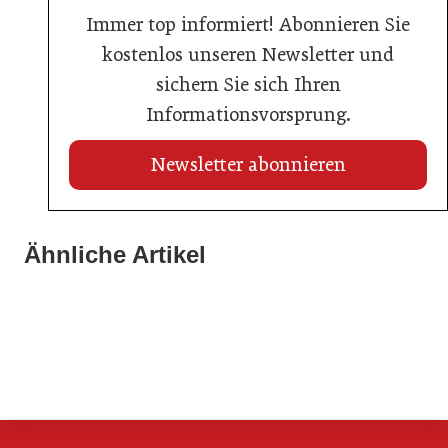
Immer top informiert! Abonnieren Sie
kostenlos unseren Newsletter und
sichern Sie sich Ihren
Informationsvorsprung.
Newsletter abonnieren
28. Mai 2026
Ähnliche Artikel
13. Juli 2026
Franchise Awards 2026: ÖFV zeichnet Systeme und
Regulierung auf Kosten der Branche
29. April 2026
Partner aus
Wo der Mietzins steigt, tritt die Tradition zurück
Aktuelles
Aktuelles
Aktuelles