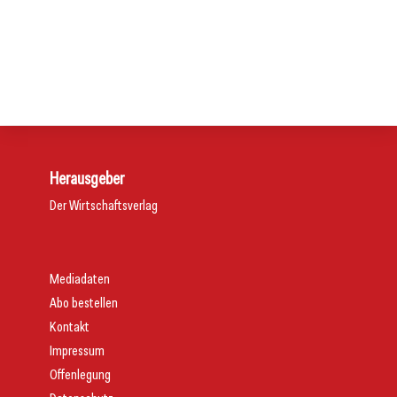
13. Juli 2026
Zehn Jahre Massiv! Inside: Impulse für den Bau
Neue Normensammlung für Trinkwasserhygiene
Service
Service
Service
Herausgeber
Der Wirtschaftsverlag
Mediadaten
Abo bestellen
Kontakt
Impressum
Offenlegung