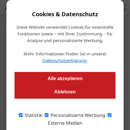
Mediadaten
Cookies & Datenschutz
Diese Website verwendet Cookies für essenzielle
Startseite
/
Service
Funktionen sowie – mit Ihrer Zustimmung – für
Urteil
Analyse und personalisierte Werbung.
Sturmschadenversicherung:
Mehr Informationen finden Sie in unserer
Risikoausschluss für
Datenschutzerklärung
.
bewegliche Sachen in offenen
Alle akzeptieren
Gebäuden
Ablehnen
Redaktion OIZ
26.11.2025, 07:38 Uhr
Statistik
Personalisierte Werbung
Ein Immo-Update von Weinrauch Rechtsanwälte zu OGH 7 Ob
Externe Medien