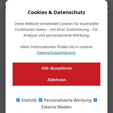
Mediadaten
Cookies & Datenschutz
Diese Website verwendet Cookies für essenzielle
Startseite
/
Personalia
Funktionen sowie – mit Ihrer Zustimmung – für
Personalia
Analyse und personalisierte Werbung.
Neue Vertriebsleitung bei NID:
Mehr Informationen finden Sie in unserer
Kräftner übernimmt Führung
Datenschutzerklärung
.
Redaktion OIZ
21.05.2025, 05:28 Uhr
Alle akzeptieren
Ablehnen
Sabine Kräftner leitet ab sofort das Verwertungsteam der
NOE Immobilien Development (NID), unterstützt von
Alexander Oblak.
Statistik
Personalisierte Werbung
Externe Medien