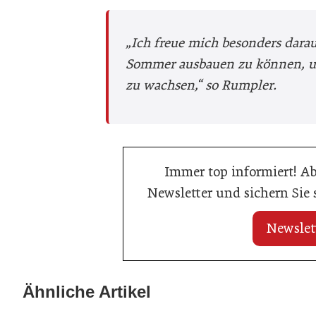
„Ich freue mich besonders darauf
Sommer ausbauen zu können, um 
zu wachsen,“ so Rumpler.
Immer top informiert! A
Newsletter und sichern Sie
Newslet
25. Juni 2026
24. Juni 2026
NMK Immobilien startet mit neuem
Kammer der Ziv
Ähnliche Artikel
Beratungsansatz
neue Führung