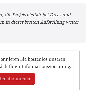
, die Projektvielfalt bei Drees und
in dieser breiten Aufstellung weiter
bonnieren Sie kostenlos unseren
 sich Ihren Informationsvorsprung.
ter abonnieren
08. Juni 2026
iltechniker*innen wählt
Taylor Wessing ernennt Iman Torabia
zur Partnerin