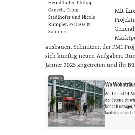
Herndlhofer, Philipp
Mit ihr
Gansch, Georg
Stadlhofer und Nicole
Projek
Rumpler. © Drees &
General
Sommer
Marktpo
ausbauen. Schmitzer, der PM1 Pr
sich künftig neuen Aufgaben. Rump
Jänner 2025 angetreten und ihr Bü
Werbung
Wo Wohnträume
Am 13. und 14. M
der österreichis
bringt Bauträger, 
kaufinteressiert