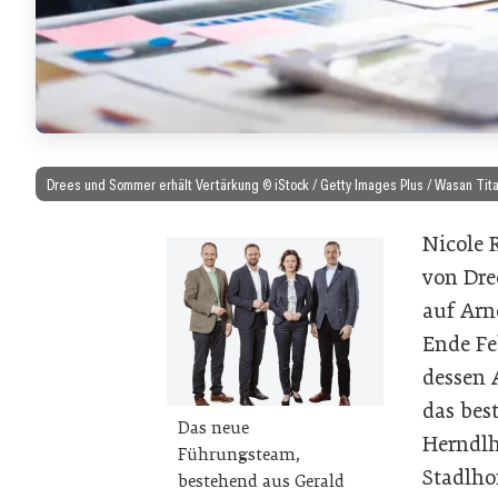
Drees und Sommer erhält Vertärkung © iStock / Getty Images Plus / Wasan Tit
Nicole 
von Dre
auf Arn
Ende Fe
dessen 
das bes
Das neue
Herndlh
Führungsteam,
Stadlho
bestehend aus Gerald