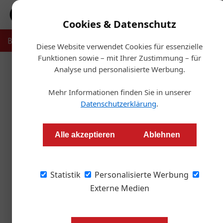
Cookies & Datenschutz
Bauträger
Makler
Verwalter
Projekte
Recht & Ste
Diese Website verwendet Cookies für essenzielle
Funktionen sowie – mit Ihrer Zustimmung – für
Analyse und personalisierte Werbung.
Start
Mehr Informationen finden Sie in unserer
Datenschutzerklärung
.
Drees und Sommer erhält Ver
Alle akzeptieren
Ablehnen
Redaktion OIZ
Statistik
Personalisierte Werbung
Nicole Rumpler verstärkt die Geschäftsführu
die Aufgaben von Arnold Schmitzer.
Externe Medien