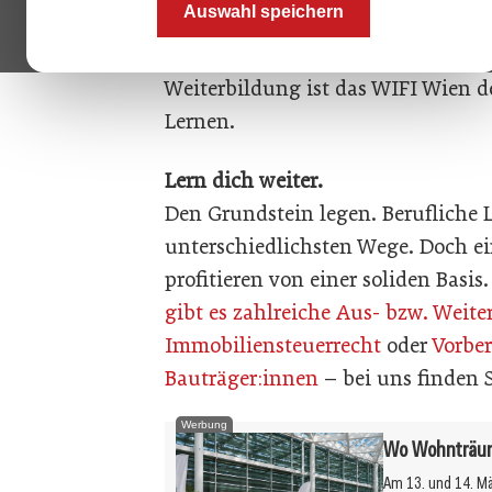
Auswahl speichern
Rund 3.000 Kurse, Seminare und L
Wege, um sich zu entwickeln. Als 
Weiterbildung ist das WIFI Wien d
Lernen.
Lern dich weiter.
Den Grundstein legen. Berufliche
unterschiedlichsten Wege. Doch ein
profitieren von einer soliden Basi
gibt es zahlreiche Aus- bzw. Weit
Immobiliensteuerrecht
oder
Vorbe
Bauträger:innen
– bei uns finden S
Werbung
Wo Wohnträume
Am 13. und 14. M