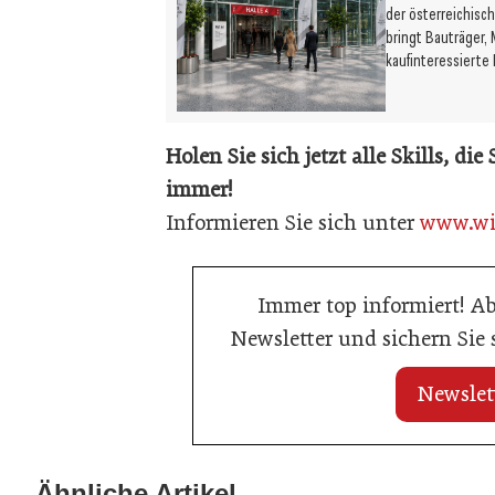
der österreichis
bringt Bauträger, 
kaufinteressiert
Holen Sie sich jetzt alle Skills, di
immer!
Informieren Sie sich unter
www.wif
Immer top informiert! A
Newsletter und sichern Sie
Newslet
07. Mai 2025
Liegenschafts Bewertungs Akademie:
Ähnliche Artikel
01. Januar 2022