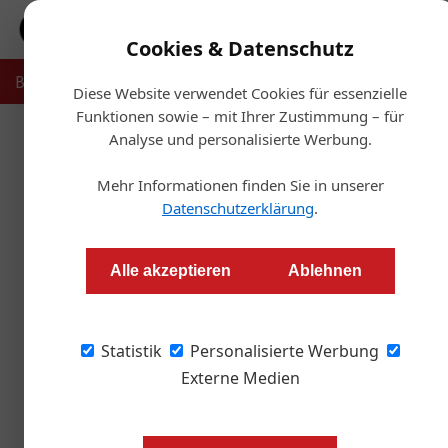
Cookies & Datenschutz
Bauträger
Makler
Verwalter
Projekte
Recht & Ste
Diese Website verwendet Cookies für essenzielle
Funktionen sowie – mit Ihrer Zustimmung – für
Analyse und personalisierte Werbung.
Startsei
Mehr Informationen finden Sie in unserer
WI
Datenschutzerklärung
.
Redaktion
Alle akzeptieren
Ablehnen
Rund 3.000 Kurse, Seminare und Lehrgänge – 
Statistik
Als größter Anbieter für berufliche Aus- und W
Personalisierte Werbung
beim lebenslangen Lernen.
Externe Medien
Lern, dass dir viele Wege offen ste