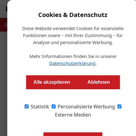
Cookies & Datenschutz
Bauträger
Makler
Verwalter
Projekte
Recht & Ste
Diese Website verwendet Cookies für essenzielle
Funktionen sowie – mit Ihrer Zustimmung – für
Analyse und personalisierte Werbung.
Startsei
Mehr Informationen finden Sie in unserer
Liegenschafts Bewertungs Aka
Datenschutzerklärung
.
Advertorial
Alle akzeptieren
Ablehnen
Statistik
Personalisierte Werbung
Externe Medien