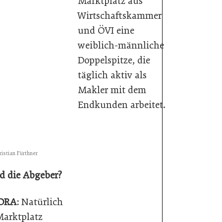
Marktplatz aus
Wirtschaftskammer
und ÖVI eine
weiblich-männliche
Doppelspitze, die
täglich aktiv als
Makler mit dem
Endkunden arbeitet.
istian Fürthner
d die Abgeber?
DRA:
Natürlich
 Marktplatz