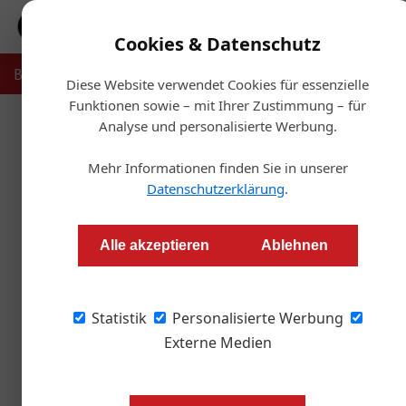
Cookies & Datenschutz
Bauträger
Makler
Verwalter
Projekte
Recht & Ste
Diese Website verwendet Cookies für essenzielle
Funktionen sowie – mit Ihrer Zustimmung – für
Analyse und personalisierte Werbung.
Start
Mehr Informationen finden Sie in unserer
Marktstärke du
Datenschutzerklärung
.
Redaktion OIZ
Alle akzeptieren
Ablehnen
Noch bis zum 31. Dezember 2023 ist die Teil
Statistik
und Robin Kalandra, die beiden neuen Geschäf
Personalisierte Werbung
appellieren an ihre Kollegen, diese Aktion zu n
Externe Medien