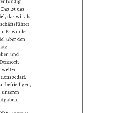
ter fündig
 Das ist das
el, das wir als
schäftsführer
en. Es wurde
iel über den
atz
eben und
 Dennoch
t weiter
tionsbedarf.
zu befriedigen,
u unseren
ufgaben.