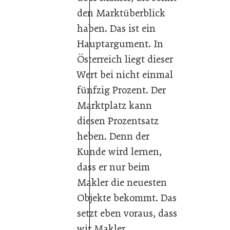
den Marktüberblick
haben. Das ist ein
Hauptargument. In
Österreich liegt dieser
Wert bei nicht einmal
fünfzig Prozent. Der
Marktplatz kann
diesen Prozentsatz
heben. Denn der
Kunde wird lernen,
dass er nur beim
Makler die neuesten
Objekte bekommt. Das
setzt eben voraus, dass
wir Makler