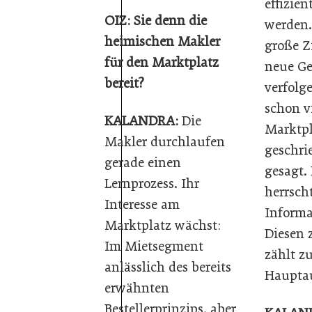
effizien
OIZ: Sie denn die
werden.
heimischen Makler
große Zi
für den Marktplatz
neue Ge
bereit?
verfolg
schon v
KALANDRA:
Die
Marktpl
Makler durchlaufen
geschri
gerade einen
gesagt.
Lernprozess. Ihr
herrsch
Interesse am
Informa
Marktplatz wächst:
Diesen 
Im Mietsegment
zählt z
anlässlich des bereits
Haupta
erwähnten
Bestellerprinzips, aber