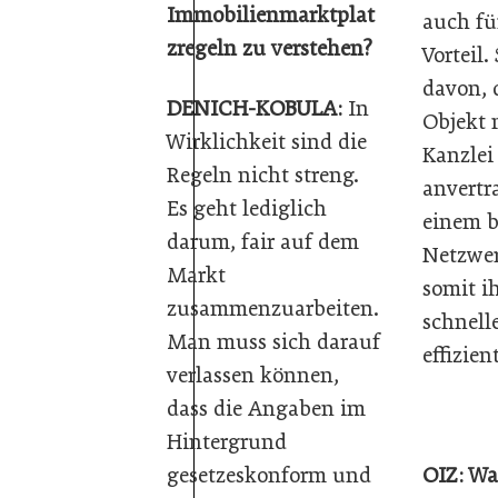
Immobilienmarktplat
auch fü
zregeln zu verstehen?
Vorteil.
davon, d
DENICH-KOBULA:
In
Objekt 
Wirklichkeit sind die
Kanzlei
Regeln nicht streng.
anvertr
Es geht lediglich
einem b
darum, fair auf dem
Netzwer
Markt
somit i
zusammenzuarbeiten.
schnell
Man muss sich darauf
effizien
verlassen können,
dass die Angaben im
Hintergrund
gesetzeskonform und
OIZ: Was