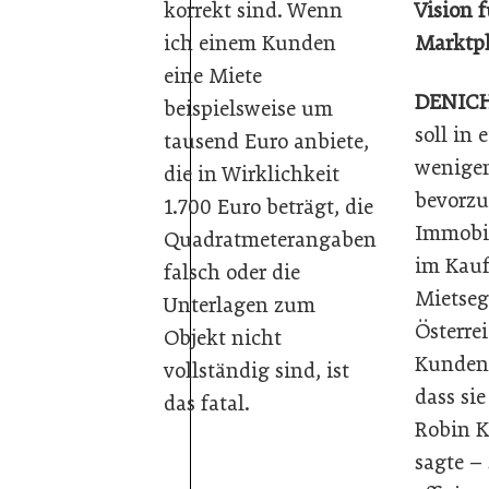
korrekt sind. Wenn
Vision 
ich einem Kunden
Marktpl
eine Miete
DENICH
beispielsweise um
soll in 
tausend Euro anbiete,
wenigen
die in Wirklichkeit
bevorzu
1.700 Euro beträgt, die
Immobil
Quadratmeterangaben
im Kauf
falsch oder die
Mietseg
Unterlagen zum
Österrei
Objekt nicht
Kunden 
vollständig sind, ist
dass sie
das fatal.
Robin K
sagte –