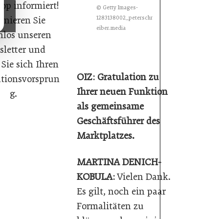
op informiert!
© Getty Images-
1283138002_peterschr
nieren Sie
eiber.media
nlos unseren
letter und
 Sie sich Ihren
OIZ: Gratulation zu
tionsvorsprun
Ihrer neuen Funktion
g.
als gemeinsame
Geschäftsführer des
Marktplatzes.
MARTINA DENICH-
KOBULA:
Vielen Dank.
Es gilt, noch ein paar
Formalitäten zu