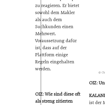
zu reagieren. Er bietet
sowohl dem Makler
als auch dem
Suchkunden einen
Mehrwert.
Voraussetzung dafür
ist, dass auf der
Plattform einige
Regeln eingehalten
werden.
© Chr
OIZ: Un
OIZ: Wie sind diese oft
KALAN
als streng zitierten
ist der