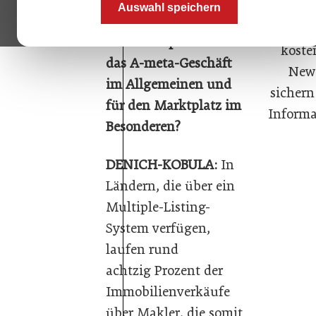
Immer t
Auswahl speichern
© Denich Real GmbH
Abon
OIZ: Was spricht für
koste
das A-meta-Geschäft
News
im Allgemeinen und
sichern
für den Marktplatz im
Informa
Besonderen?
DENICH­-KOBULA:
In
Ländern, die über ein
Multiple-Listing-
System verfügen,
laufen rund
achtzig Prozent der
Immobilienverkäufe
über Makler, die somit