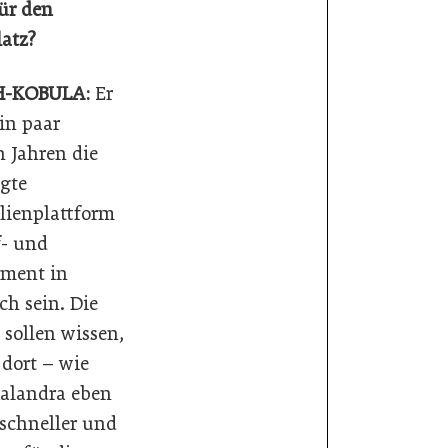
für den
atz?
-KOBULA:
Er
ein paar
 Jahren die
gte
ienplattform
- und
ment in
ch sein. Die
sollen wissen,
 dort – wie
alandra eben
 schneller und